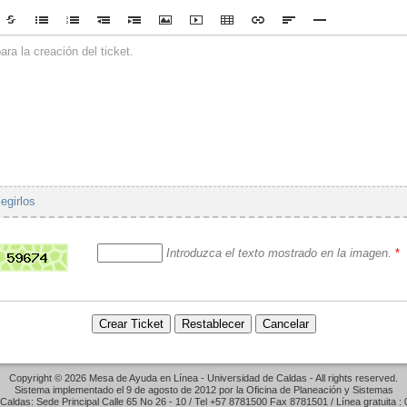
ra la creación del ticket.
legirlos
Introduzca el texto mostrado en la imagen.
*
Copyright © 2026 Mesa de Ayuda en Línea - Universidad de Caldas - All rights reserved.
Sistema implementado el 9 de agosto de 2012 por la Oficina de Planeación y Sistemas
Caldas: Sede Principal Calle 65 No 26 - 10 / Tel +57 8781500 Fax 8781501 / Línea gratuita 